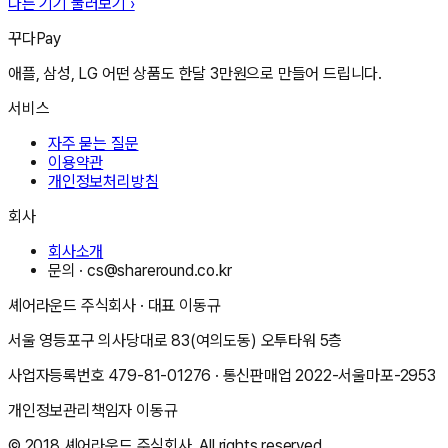
다른 기기 둘러보기 ›
꾸다Pay
애플, 삼성, LG 어떤 상품도 한달 3만원으로 만들어 드립니다.
서비스
자주 묻는 질문
이용약관
개인정보처리방침
회사
회사소개
문의 ·
cs@shareround.co.kr
셰어라운드 주식회사
· 대표
이동규
서울 영등포구 의사당대로 83(여의도동) 오투타워 5층
사업자등록번호
479-81-01276
· 통신판매업
2022-서울마포-2953
개인정보관리책임자
이동규
© 2018
셰어라운드 주식회사
. All rights reserved.