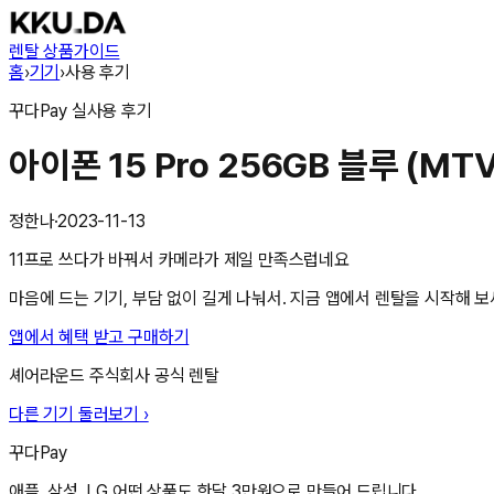
렌탈 상품
가이드
홈
›
기기
›
사용 후기
꾸다Pay
실사용 후기
아이폰 15 Pro 256GB 블루 (MT
정한나
·
2023-11-13
11프로 쓰다가 바꿔서 카메라가 제일 만족스럽네요
마음에 드는 기기, 부담 없이 길게 나눠서. 지금 앱에서 렌탈을 시작해 보
앱에서 혜택 받고 구매하기
셰어라운드 주식회사
공식 렌탈
다른 기기 둘러보기 ›
꾸다Pay
애플, 삼성, LG 어떤 상품도 한달 3만원으로 만들어 드립니다.