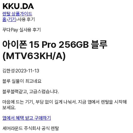
렌탈 상품
가이드
홈
›
기기
›
사용 후기
꾸다Pay
실사용 후기
아이폰 15 Pro 256GB 블루
(MTV63KH/A)
김한성
·
2023-11-13
블루 실물이 최고네요
블루블랙같고, 고급스럽습니다.
마음에 드는 기기, 부담 없이 길게 나눠서. 지금 앱에서 렌탈을 시작해
보세요.
앱에서 혜택 받고 구매하기
셰어라운드 주식회사
공식 렌탈