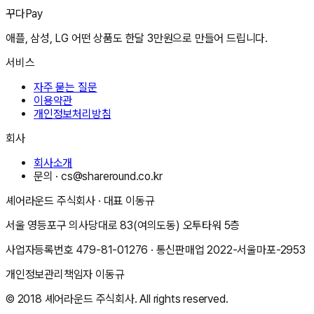
꾸다Pay
애플, 삼성, LG 어떤 상품도 한달 3만원으로 만들어 드립니다.
서비스
자주 묻는 질문
이용약관
개인정보처리방침
회사
회사소개
문의 ·
cs@shareround.co.kr
셰어라운드 주식회사
· 대표
이동규
서울 영등포구 의사당대로 83(여의도동) 오투타워 5층
사업자등록번호
479-81-01276
· 통신판매업
2022-서울마포-2953
개인정보관리책임자
이동규
© 2018
셰어라운드 주식회사
. All rights reserved.