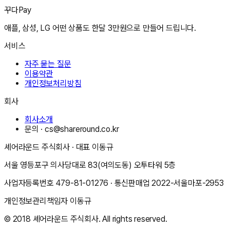
꾸다Pay
애플, 삼성, LG 어떤 상품도 한달 3만원으로 만들어 드립니다.
서비스
자주 묻는 질문
이용약관
개인정보처리방침
회사
회사소개
문의 ·
cs@shareround.co.kr
셰어라운드 주식회사
· 대표
이동규
서울 영등포구 의사당대로 83(여의도동) 오투타워 5층
사업자등록번호
479-81-01276
· 통신판매업
2022-서울마포-2953
개인정보관리책임자
이동규
© 2018
셰어라운드 주식회사
. All rights reserved.