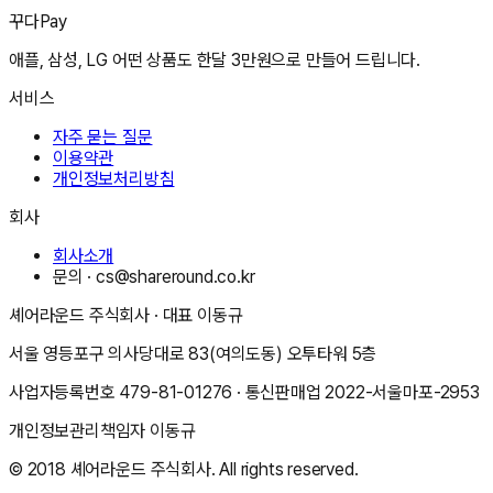
꾸다Pay
애플, 삼성, LG 어떤 상품도 한달 3만원으로 만들어 드립니다.
서비스
자주 묻는 질문
이용약관
개인정보처리방침
회사
회사소개
문의 ·
cs@shareround.co.kr
셰어라운드 주식회사
· 대표
이동규
서울 영등포구 의사당대로 83(여의도동) 오투타워 5층
사업자등록번호
479-81-01276
· 통신판매업
2022-서울마포-2953
개인정보관리책임자
이동규
© 2018
셰어라운드 주식회사
. All rights reserved.