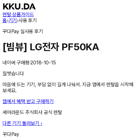
렌탈 상품
가이드
홈
›
기기
›
사용 후기
꾸다Pay
실사용 후기
[빔뷰] LG전자 PF50KA
네이버 구매평
·
2018-10-15
잘썻습니다
마음에 드는 기기, 부담 없이 길게 나눠서. 지금 앱에서 렌탈을 시작해
보세요.
앱에서 혜택 받고 구매하기
셰어라운드 주식회사
공식 렌탈
다른 기기 둘러보기 ›
꾸다Pay