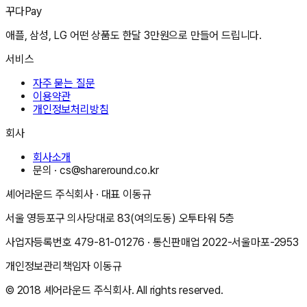
꾸다Pay
애플, 삼성, LG 어떤 상품도 한달 3만원으로 만들어 드립니다.
서비스
자주 묻는 질문
이용약관
개인정보처리방침
회사
회사소개
문의 ·
cs@shareround.co.kr
셰어라운드 주식회사
· 대표
이동규
서울 영등포구 의사당대로 83(여의도동) 오투타워 5층
사업자등록번호
479-81-01276
· 통신판매업
2022-서울마포-2953
개인정보관리책임자
이동규
© 2018
셰어라운드 주식회사
. All rights reserved.