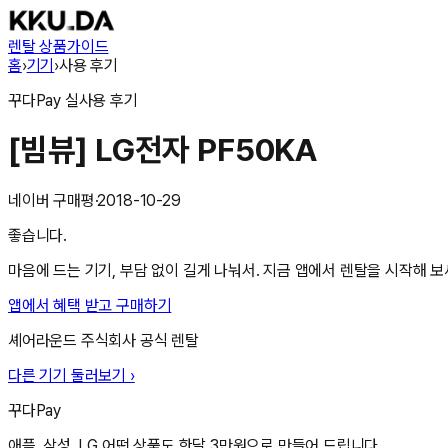
렌탈 상품
가이드
홈
›
기기
›
사용 후기
꾸다Pay
실사용 후기
[빔뷰] LG전자 PF50KA
네이버 구매평
·
2018-10-29
좋습니다.
마음에 드는 기기, 부담 없이 길게 나눠서. 지금 앱에서 렌탈을 시작해 보
앱에서 혜택 받고 구매하기
셰어라운드 주식회사
공식 렌탈
다른 기기 둘러보기 ›
꾸다Pay
애플, 삼성, LG 어떤 상품도 한달 3만원으로 만들어 드립니다.