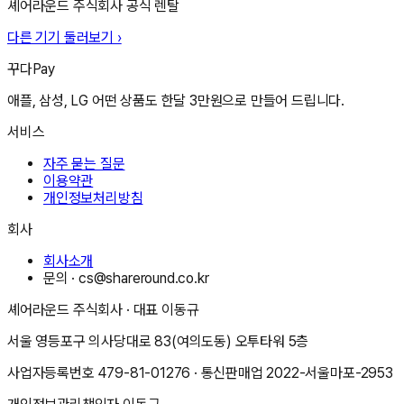
셰어라운드 주식회사
공식 렌탈
다른 기기 둘러보기 ›
꾸다Pay
애플, 삼성, LG 어떤 상품도 한달 3만원으로 만들어 드립니다.
서비스
자주 묻는 질문
이용약관
개인정보처리방침
회사
회사소개
문의 ·
cs@shareround.co.kr
셰어라운드 주식회사
· 대표
이동규
서울 영등포구 의사당대로 83(여의도동) 오투타워 5층
사업자등록번호
479-81-01276
· 통신판매업
2022-서울마포-2953