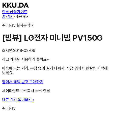
렌탈 상품
가이드
홈
›
기기
›
사용 후기
꾸다Pay
실사용 후기
[빔뷰] LG전자 미니빔 PV150G
조서연
·
2018-02-06
작고 가벼워 사용하기 좋아요~
마음에 드는 기기, 부담 없이 길게 나눠서. 지금 앱에서 렌탈을 시작해
보세요.
앱에서 혜택 받고 구매하기
셰어라운드 주식회사
공식 렌탈
다른 기기 둘러보기 ›
꾸다Pay