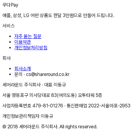
꾸다Pay
애플, 삼성, LG 어떤 상품도 한달 3만원으로 만들어 드립니다.
서비스
자주 묻는 질문
이용약관
개인정보처리방침
회사
회사소개
문의 ·
cs@shareround.co.kr
셰어라운드 주식회사
· 대표
이동규
서울 영등포구 의사당대로 83(여의도동) 오투타워 5층
사업자등록번호
479-81-01276
· 통신판매업
2022-서울마포-2953
개인정보관리책임자
이동규
© 2018
셰어라운드 주식회사
. All rights reserved.