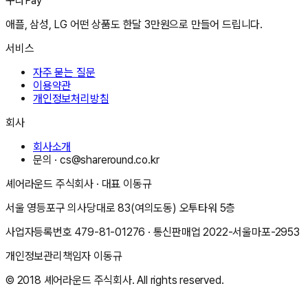
꾸다Pay
애플, 삼성, LG 어떤 상품도 한달 3만원으로 만들어 드립니다.
서비스
자주 묻는 질문
이용약관
개인정보처리방침
회사
회사소개
문의 ·
cs@shareround.co.kr
셰어라운드 주식회사
· 대표
이동규
서울 영등포구 의사당대로 83(여의도동) 오투타워 5층
사업자등록번호
479-81-01276
· 통신판매업
2022-서울마포-2953
개인정보관리책임자
이동규
© 2018
셰어라운드 주식회사
. All rights reserved.