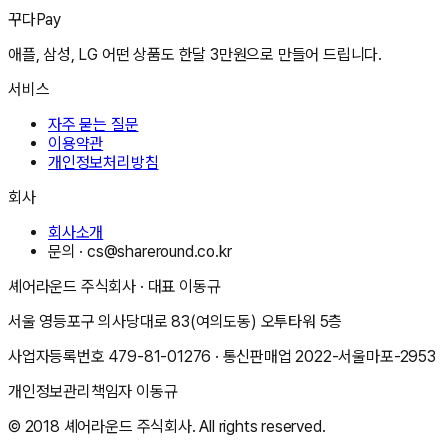
꾸다Pay
애플, 삼성, LG 어떤 상품도 한달 3만원으로 만들어 드립니다.
서비스
자주 묻는 질문
이용약관
개인정보처리방침
회사
회사소개
문의 ·
cs@shareround.co.kr
셰어라운드 주식회사
· 대표
이동규
서울 영등포구 의사당대로 83(여의도동) 오투타워 5층
사업자등록번호
479-81-01276
· 통신판매업
2022-서울마포-2953
개인정보관리책임자
이동규
© 2018
셰어라운드 주식회사
. All rights reserved.