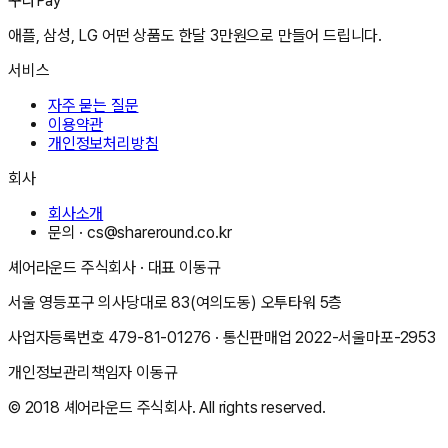
꾸다Pay
애플, 삼성, LG 어떤 상품도 한달 3만원으로 만들어 드립니다.
서비스
자주 묻는 질문
이용약관
개인정보처리방침
회사
회사소개
문의 ·
cs@shareround.co.kr
셰어라운드 주식회사
· 대표
이동규
서울 영등포구 의사당대로 83(여의도동) 오투타워 5층
사업자등록번호
479-81-01276
· 통신판매업
2022-서울마포-2953
개인정보관리책임자
이동규
© 2018
셰어라운드 주식회사
. All rights reserved.