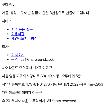
꾸다Pay
애플, 삼성, LG 어떤 상품도 한달 3만원으로 만들어 드립니다.
서비스
자주 묻는 질문
이용약관
개인정보처리방침
회사
회사소개
문의 ·
cs@shareround.co.kr
셰어라운드 주식회사
· 대표
이동규
서울 영등포구 의사당대로 83(여의도동) 오투타워 5층
사업자등록번호
479-81-01276
· 통신판매업
2022-서울마포-2953
개인정보관리책임자
이동규
© 2018
셰어라운드 주식회사
. All rights reserved.