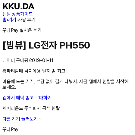
렌탈 상품
가이드
홈
›
기기
›
사용 후기
꾸다Pay
실사용 후기
[빔뷰] LG전자 PH550
네이버 구매평
·
2019-01-11
홈파티할때 딱이에용 엘지 빔 최고!!
마음에 드는 기기, 부담 없이 길게 나눠서. 지금 앱에서 렌탈을 시작해
보세요.
앱에서 혜택 받고 구매하기
셰어라운드 주식회사
공식 렌탈
다른 기기 둘러보기 ›
꾸다Pay