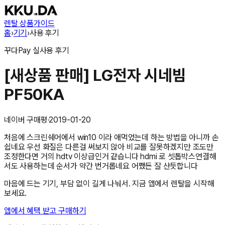
렌탈 상품
가이드
홈
›
기기
›
사용 후기
꾸다Pay
실사용 후기
[새상품 판매] LG전자 시네빔
PF50KA
네이버 구매평
·
2019-01-20
처음에 스크린쉐어에서 win10 이라 애먹었는데 하는 방법을 아니까 손
쉽네요 우선 화질은 다른걸 써보지 않아 비교를 잘못하겠지만 조도만
조정한다면 거의 hdtv 이상급인거 같습니다 hdmi 로 셋톱박스연결해
서도 사용하는데 순서가 약간 번거롭네요 어쨌든 잘 산듯합니다
마음에 드는 기기, 부담 없이 길게 나눠서. 지금 앱에서 렌탈을 시작해
보세요.
앱에서 혜택 받고 구매하기