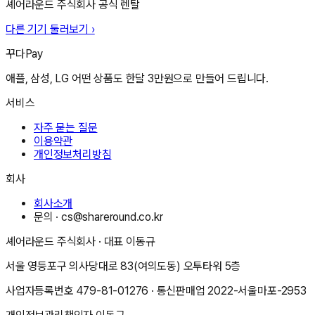
셰어라운드 주식회사
공식 렌탈
다른 기기 둘러보기 ›
꾸다Pay
애플, 삼성, LG 어떤 상품도 한달 3만원으로 만들어 드립니다.
서비스
자주 묻는 질문
이용약관
개인정보처리방침
회사
회사소개
문의 ·
cs@shareround.co.kr
셰어라운드 주식회사
· 대표
이동규
서울 영등포구 의사당대로 83(여의도동) 오투타워 5층
사업자등록번호
479-81-01276
· 통신판매업
2022-서울마포-2953