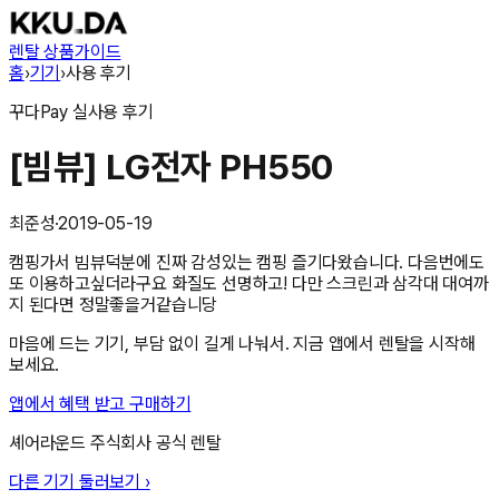
렌탈 상품
가이드
홈
›
기기
›
사용 후기
꾸다Pay
실사용 후기
[빔뷰] LG전자 PH550
최준성
·
2019-05-19
캠핑가서 빔뷰덕분에 진짜 감성있는 캠핑 즐기다왔습니다. 다음번에도
또 이용하고싶더라구요 화질도 선명하고! 다만 스크린과 삼각대 대여까
지 된다면 정말좋을거같습니당
마음에 드는 기기, 부담 없이 길게 나눠서. 지금 앱에서 렌탈을 시작해
보세요.
앱에서 혜택 받고 구매하기
셰어라운드 주식회사
공식 렌탈
다른 기기 둘러보기 ›