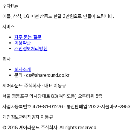
꾸다Pay
애플, 삼성, LG 어떤 상품도 한달 3만원으로 만들어 드립니다.
서비스
자주 묻는 질문
이용약관
개인정보처리방침
회사
회사소개
문의 ·
cs@shareround.co.kr
셰어라운드 주식회사
· 대표
이동규
서울 영등포구 의사당대로 83(여의도동) 오투타워 5층
사업자등록번호
479-81-01276
· 통신판매업
2022-서울마포-2953
개인정보관리책임자
이동규
© 2018
셰어라운드 주식회사
. All rights reserved.