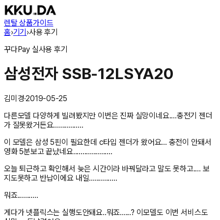
렌탈 상품
가이드
홈
›
기기
›
사용 후기
꾸다Pay
실사용 후기
삼성전자 SSB-12LSYA20
김미경
·
2019-05-25
다른모델 다양하게 빌려봤지만 이번은 진짜 실망이네요....충전기 젠더
가 잘못왔거든요................
이 모델은 삼성 5핀이 필요한데 c타입 젠더가 왔어요... 충전이 안돼서
영화 5분보고 끝났네요.....................
오늘 퇴근하고 확인해서 늦은 시간이라 바꿔달라고 말도 못하고.... 보
지도못하고 반납이에요 내일...............
뭐죠...........
게다가 넷플릭스는 실행도안돼요..뭐죠......? 이모델도 이번 서비스도