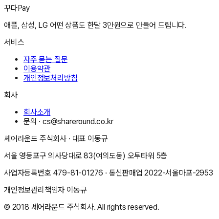
꾸다Pay
애플, 삼성, LG 어떤 상품도 한달 3만원으로 만들어 드립니다.
서비스
자주 묻는 질문
이용약관
개인정보처리방침
회사
회사소개
문의 ·
cs@shareround.co.kr
셰어라운드 주식회사
· 대표
이동규
서울 영등포구 의사당대로 83(여의도동) 오투타워 5층
사업자등록번호
479-81-01276
· 통신판매업
2022-서울마포-2953
개인정보관리책임자
이동규
© 2018
셰어라운드 주식회사
. All rights reserved.