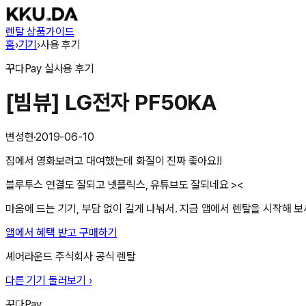
렌탈 상품
가이드
홈
›
기기
›
사용 후기
꾸다Pay
실사용 후기
[빔뷰] LG전자 PF50KA
변성현
·
2019-06-10
집에서 영화보려고 대여했는데 화질이 진짜 좋아요!!
블루투스 연결도 잘되고 넷플릭스, 유튜브도 잘되네요 ><
마음에 드는 기기, 부담 없이 길게 나눠서. 지금 앱에서 렌탈을 시작해 보
앱에서 혜택 받고 구매하기
셰어라운드 주식회사
공식 렌탈
다른 기기 둘러보기 ›
꾸다Pay