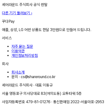
셰어라운드 주식회사
공식 렌탈
다른 기기 둘러보기 ›
꾸다Pay
애플, 삼성, LG 어떤 상품도 한달 3만원으로 만들어 드립니다.
서비스
자주 묻는 질문
이용약관
개인정보처리방침
회사
회사소개
문의 ·
cs@shareround.co.kr
셰어라운드 주식회사
· 대표
이동규
서울 영등포구 의사당대로 83(여의도동) 오투타워 5층
사업자등록번호
479-81-01276
· 통신판매업
2022-서울마포-2953