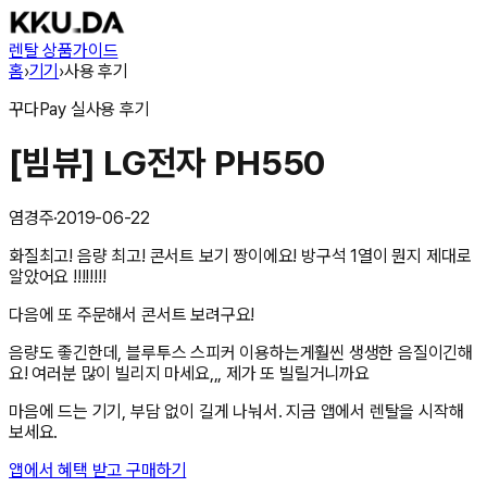
렌탈 상품
가이드
홈
›
기기
›
사용 후기
꾸다Pay
실사용 후기
[빔뷰] LG전자 PH550
염경주
·
2019-06-22
화질최고! 음량 최고! 콘서트 보기 짱이에요! 방구석 1열이 뭔지 제대로
알았어요 !!!!!!!!
다음에 또 주문해서 콘서트 보려구요!
음량도 좋긴한데, 블루투스 스피커 이용하는게훨씬 생생한 음질이긴해
요! 여러분 많이 빌리지 마세요,,, 제가 또 빌릴거니까요
마음에 드는 기기, 부담 없이 길게 나눠서. 지금 앱에서 렌탈을 시작해
보세요.
앱에서 혜택 받고 구매하기