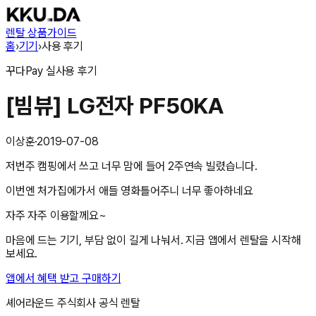
렌탈 상품
가이드
홈
›
기기
›
사용 후기
꾸다Pay
실사용 후기
[빔뷰] LG전자 PF50KA
이상훈
·
2019-07-08
저번주 캠핑에서 쓰고 너무 맘에 들어 2주연속 빌렸습니다.
이번엔 처가집에가서 애들 영화틀어주니 너무 좋아하네요
자주 자주 이용할께요~
마음에 드는 기기, 부담 없이 길게 나눠서. 지금 앱에서 렌탈을 시작해
보세요.
앱에서 혜택 받고 구매하기
셰어라운드 주식회사
공식 렌탈