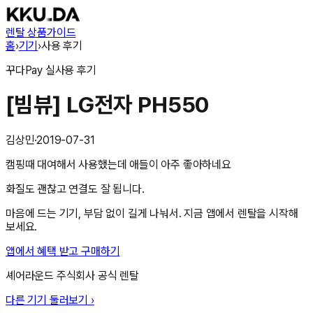
렌탈 상품
가이드
홈
›
기기
›
사용 후기
꾸다Pay
실사용 후기
[빔뷰] LG전자 PH550
김상민
·
2019-07-31
캠핑때 대여해서 사용했는데 애들이 아주 좋아하네요
화질도 괜찮고 연결도 잘 됩니다.
마음에 드는 기기, 부담 없이 길게 나눠서. 지금 앱에서 렌탈을 시작해
보세요.
앱에서 혜택 받고 구매하기
셰어라운드 주식회사
공식 렌탈
다른 기기 둘러보기 ›