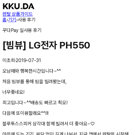
렌탈 상품
가이드
홈
›
기기
›
사용 후기
꾸다Pay
실사용 후기
[빔뷰] LG전자 PH550
이초희
·
2019-07-31
오남매와 행복한시간입니다~^^
처음 빔뷰를 통해 빔을 빌려봤는데,
너무좋네요!
최고입니다~^^배송도 빠르고 쵝오!
다음에 또이용할래요^^!!!
블루투스스피커 삼각대 함께 빌려서 더 좋아요~♡
마음에 드는 기기, 부담 없이 길게 나눠서. 지금 앱에서 렌탈을 시작해