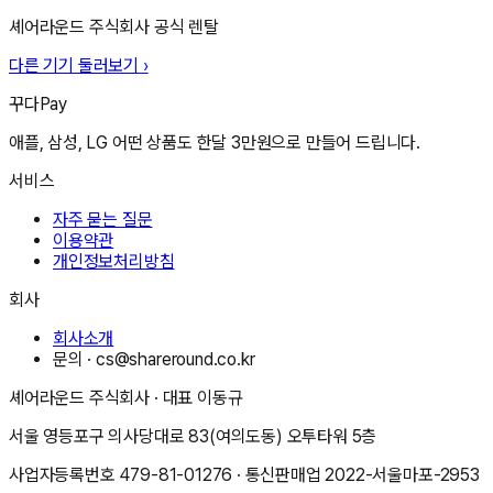
셰어라운드 주식회사
공식 렌탈
다른 기기 둘러보기 ›
꾸다Pay
애플, 삼성, LG 어떤 상품도 한달 3만원으로 만들어 드립니다.
서비스
자주 묻는 질문
이용약관
개인정보처리방침
회사
회사소개
문의 ·
cs@shareround.co.kr
셰어라운드 주식회사
· 대표
이동규
서울 영등포구 의사당대로 83(여의도동) 오투타워 5층
사업자등록번호
479-81-01276
· 통신판매업
2022-서울마포-2953