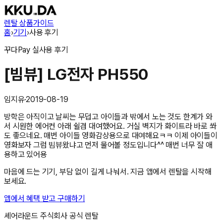
렌탈 상품
가이드
홈
›
기기
›
사용 후기
꾸다Pay
실사용 후기
[빔뷰] LG전자 PH550
임지유
·
2019-08-19
방학은 아직이고 날씨는 무덥고 아이들과 밖에서 노는 것도 한계가 와
서 시원한 에어컨 아래 쉴겸 대여했어요. 거실 벽지가 화이트라 바로 쏴
도 좋으네요. 매번 아이들 영화감상용으로 대여해요ㅋㅋ 이제 아이들이
영화보자 그럼 빔뷰왔냐고 먼저 물어볼 정도입니다^^ 매번 너무 잘 애
용하고 있어용
마음에 드는 기기, 부담 없이 길게 나눠서. 지금 앱에서 렌탈을 시작해
보세요.
앱에서 혜택 받고 구매하기
셰어라운드 주식회사
공식 렌탈