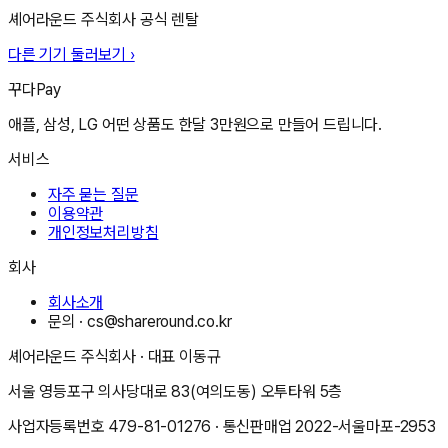
셰어라운드 주식회사
공식 렌탈
다른 기기 둘러보기 ›
꾸다Pay
애플, 삼성, LG 어떤 상품도 한달 3만원으로 만들어 드립니다.
서비스
자주 묻는 질문
이용약관
개인정보처리방침
회사
회사소개
문의 ·
cs@shareround.co.kr
셰어라운드 주식회사
· 대표
이동규
서울 영등포구 의사당대로 83(여의도동) 오투타워 5층
사업자등록번호
479-81-01276
· 통신판매업
2022-서울마포-2953