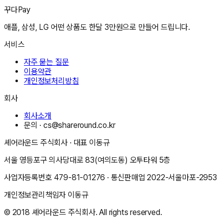
꾸다Pay
애플, 삼성, LG 어떤 상품도 한달 3만원으로 만들어 드립니다.
서비스
자주 묻는 질문
이용약관
개인정보처리방침
회사
회사소개
문의 ·
cs@shareround.co.kr
셰어라운드 주식회사
· 대표
이동규
서울 영등포구 의사당대로 83(여의도동) 오투타워 5층
사업자등록번호
479-81-01276
· 통신판매업
2022-서울마포-2953
개인정보관리책임자
이동규
© 2018
셰어라운드 주식회사
. All rights reserved.