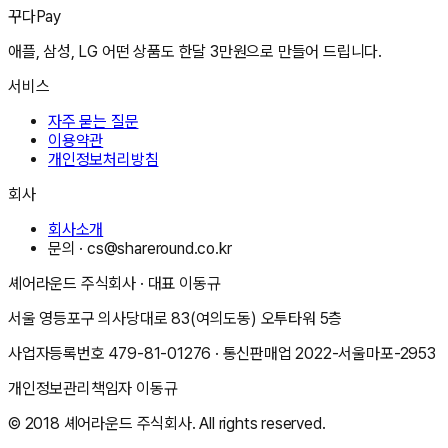
꾸다Pay
애플, 삼성, LG 어떤 상품도 한달 3만원으로 만들어 드립니다.
서비스
자주 묻는 질문
이용약관
개인정보처리방침
회사
회사소개
문의 ·
cs@shareround.co.kr
셰어라운드 주식회사
· 대표
이동규
서울 영등포구 의사당대로 83(여의도동) 오투타워 5층
사업자등록번호
479-81-01276
· 통신판매업
2022-서울마포-2953
개인정보관리책임자
이동규
© 2018
셰어라운드 주식회사
. All rights reserved.