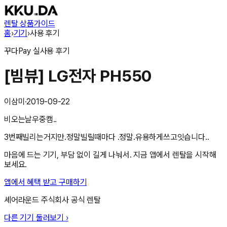
렌탈 상품
가이드
홈
›
기기
›
사용 후기
꾸다Pay
실사용 후기
[빔뷰] LG전자 PH550
이삼미
·
2019-09-22
비오는날우중캠..
3번째빌리는거지만.정말빌릴때마다 .정말.유용하게쓰고잇습니다..
마음에 드는 기기, 부담 없이 길게 나눠서. 지금 앱에서 렌탈을 시작해
보세요.
앱에서 혜택 받고 구매하기
셰어라운드 주식회사
공식 렌탈
다른 기기 둘러보기 ›