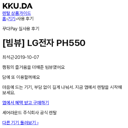
렌탈 상품
가이드
홈
›
기기
›
사용 후기
꾸다Pay
실사용 후기
[빔뷰] LG전자 PH550
최석근
·
2019-10-07
캠핑의 즐거움을 더해준 빔뷰였어요
담에 또 이용할꺼에요
마음에 드는 기기, 부담 없이 길게 나눠서. 지금 앱에서 렌탈을 시작해
보세요.
앱에서 혜택 받고 구매하기
셰어라운드 주식회사
공식 렌탈
다른 기기 둘러보기 ›