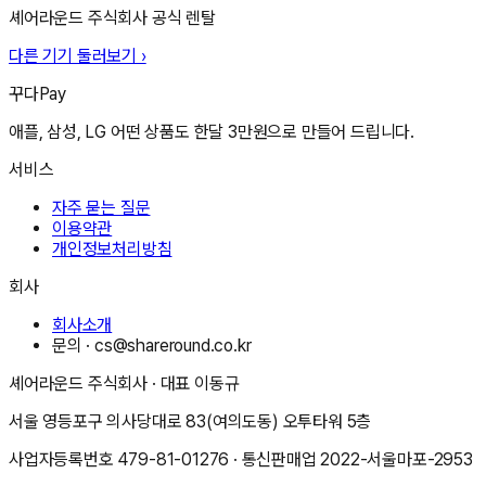
셰어라운드 주식회사
공식 렌탈
다른 기기 둘러보기 ›
꾸다Pay
애플, 삼성, LG 어떤 상품도 한달 3만원으로 만들어 드립니다.
서비스
자주 묻는 질문
이용약관
개인정보처리방침
회사
회사소개
문의 ·
cs@shareround.co.kr
셰어라운드 주식회사
· 대표
이동규
서울 영등포구 의사당대로 83(여의도동) 오투타워 5층
사업자등록번호
479-81-01276
· 통신판매업
2022-서울마포-2953