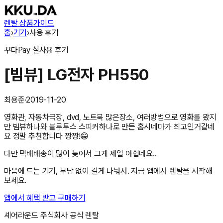
렌탈 상품
가이드
홈
›
기기
›
사용 후기
꾸다Pay
실사용 후기
[빔뷰] LG전자 PH550
최용준
·
2019-11-20
영화관, 자동차극장, dvd, 노트북 많은장소, 여러방법으로 영화를 봤지
만 빔뷰하나와 블루투스 스피커하나로 만든 홈시네마가 최고인거같네
요 정말 추천합니다 짱짱!😁
다만 택배배송이 많이 늦어서 그게 제일 아쉽네요..
마음에 드는 기기, 부담 없이 길게 나눠서. 지금 앱에서 렌탈을 시작해
보세요.
앱에서 혜택 받고 구매하기
셰어라운드 주식회사
공식 렌탈