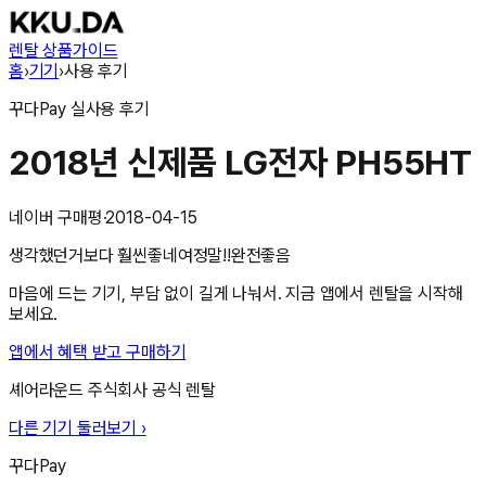
렌탈 상품
가이드
홈
›
기기
›
사용 후기
꾸다Pay
실사용 후기
2018년 신제품 LG전자 PH55HT
네이버 구매평
·
2018-04-15
생각했던거보다 훨씬좋네여정말!!완전좋음
마음에 드는 기기, 부담 없이 길게 나눠서. 지금 앱에서 렌탈을 시작해
보세요.
앱에서 혜택 받고 구매하기
셰어라운드 주식회사
공식 렌탈
다른 기기 둘러보기 ›
꾸다Pay