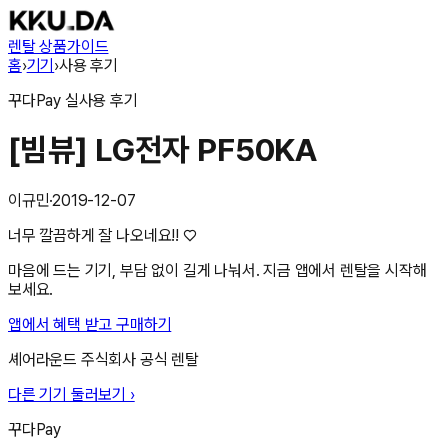
렌탈 상품
가이드
홈
›
기기
›
사용 후기
꾸다Pay
실사용 후기
[빔뷰] LG전자 PF50KA
이규민
·
2019-12-07
너무 깔끔하게 잘 나오네요!! ♡
마음에 드는 기기, 부담 없이 길게 나눠서. 지금 앱에서 렌탈을 시작해
보세요.
앱에서 혜택 받고 구매하기
셰어라운드 주식회사
공식 렌탈
다른 기기 둘러보기 ›
꾸다Pay