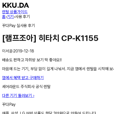
렌탈 상품
가이드
홈
›
기기
›
사용 후기
꾸다Pay
실사용 후기
[램프조아] 히타치 CP-K1155
이서윤
·
2019-12-18
배송도 편하고 자취방 보기 딱 좋아요!!
마음에 드는 기기, 부담 없이 길게 나눠서. 지금 앱에서 렌탈을 시작해 보
앱에서 혜택 받고 구매하기
셰어라운드 주식회사
공식 렌탈
다른 기기 둘러보기 ›
꾸다Pay
애플, 삼성, LG 어떤 상품도 한달 3만원으로 만들어 드립니다.