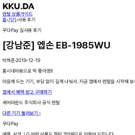
렌탈 상품
가이드
홈
›
기기
›
사용 후기
꾸다Pay
실사용 후기
[강남준] 엡손 EB-1985WU
박하준
·
2019-12-19
홈시네마용으로 딱 좋아영!!
마음에 드는 기기, 부담 없이 길게 나눠서. 지금 앱에서 렌탈을 시작해 보
앱에서 혜택 받고 구매하기
셰어라운드 주식회사
공식 렌탈
다른 기기 둘러보기 ›
꾸다Pay
애플, 삼성, LG 어떤 상품도 한달 3만원으로 만들어 드립니다.