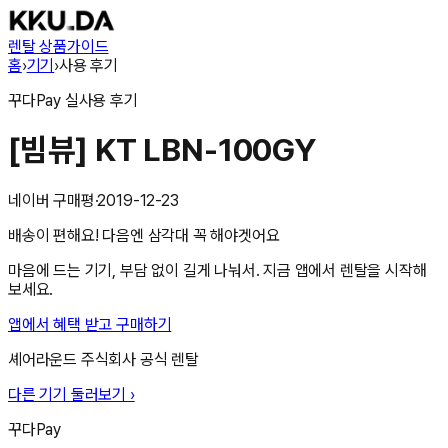
렌탈 상품
가이드
홈
›
기기
›
사용 후기
꾸다Pay
실사용 후기
[빔뷰] KT LBN-100GY
네이버 구매평
·
2019-12-23
배송이 편해요! 다음엔 삼각대 꼭 해야겟어요
마음에 드는 기기, 부담 없이 길게 나눠서. 지금 앱에서 렌탈을 시작해
보세요.
앱에서 혜택 받고 구매하기
셰어라운드 주식회사
공식 렌탈
다른 기기 둘러보기 ›
꾸다Pay