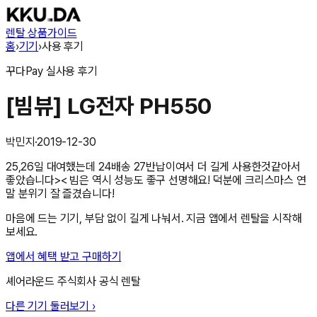
렌탈 상품
가이드
홈
›
기기
›
사용 후기
꾸다Pay
실사용 후기
[빔뷰] LG전자 PH550
박민지
·
2019-12-30
25,26일 대여했는데 24배송 27반납이여서 더 길게 사용한것같아서
좋았습니다>< 빔은 역시 성능도 좋구 선명해요! 덕분에 크리스마스 연
말 분위기 잘 즐겼습니다!
마음에 드는 기기, 부담 없이 길게 나눠서. 지금 앱에서 렌탈을 시작해
보세요.
앱에서 혜택 받고 구매하기
셰어라운드 주식회사
공식 렌탈
다른 기기 둘러보기 ›