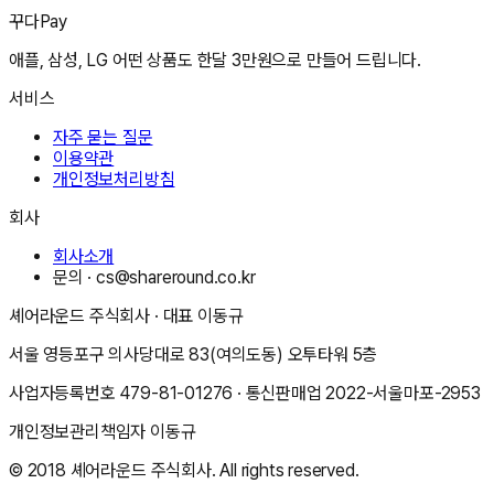
꾸다Pay
애플, 삼성, LG 어떤 상품도 한달 3만원으로 만들어 드립니다.
서비스
자주 묻는 질문
이용약관
개인정보처리방침
회사
회사소개
문의 ·
cs@shareround.co.kr
셰어라운드 주식회사
· 대표
이동규
서울 영등포구 의사당대로 83(여의도동) 오투타워 5층
사업자등록번호
479-81-01276
· 통신판매업
2022-서울마포-2953
개인정보관리책임자
이동규
© 2018
셰어라운드 주식회사
. All rights reserved.