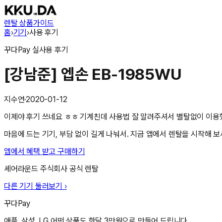
렌탈 상품
가이드
홈
›
기기
›
사용 후기
꾸다Pay
실사용 후기
[강남준] 엡손 EB-1985WU
지수연
·
2020-01-12
이제야 후기 쓰네요 ㅎㅎ 기계친데 사용법 잘 알려주셔서 별탈없이 이
마음에 드는 기기, 부담 없이 길게 나눠서. 지금 앱에서 렌탈을 시작해 보
앱에서 혜택 받고 구매하기
셰어라운드 주식회사
공식 렌탈
다른 기기 둘러보기 ›
꾸다Pay
애플, 삼성, LG 어떤 상품도 한달 3만원으로 만들어 드립니다.