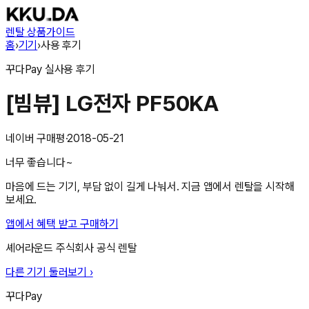
렌탈 상품
가이드
홈
›
기기
›
사용 후기
꾸다Pay
실사용 후기
[빔뷰] LG전자 PF50KA
네이버 구매평
·
2018-05-21
너무 좋습니다~
마음에 드는 기기, 부담 없이 길게 나눠서. 지금 앱에서 렌탈을 시작해
보세요.
앱에서 혜택 받고 구매하기
셰어라운드 주식회사
공식 렌탈
다른 기기 둘러보기 ›
꾸다Pay