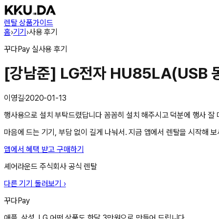
렌탈 상품
가이드
홈
›
기기
›
사용 후기
꾸다Pay
실사용 후기
[강남준] LG전자 HU85LA(USB
이영길
·
2020-01-13
행사용으로 설치 부탁드렸답니다 꼼꼼히 설치 해주시고 덕분에 행사 잘
마음에 드는 기기, 부담 없이 길게 나눠서. 지금 앱에서 렌탈을 시작해 보
앱에서 혜택 받고 구매하기
셰어라운드 주식회사
공식 렌탈
다른 기기 둘러보기 ›
꾸다Pay
애플, 삼성, LG 어떤 상품도 한달 3만원으로 만들어 드립니다.