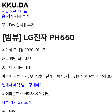
렌탈 상품
가이드
홈
›
기기
›
사용 후기
꾸다Pay
실사용 후기
[빔뷰] LG전자 PH550
네이버 구매평
·
2020-01-17
배송 정말 빠르네요
홈파티 기대됩니다!
마음에 드는 기기, 부담 없이 길게 나눠서. 지금 앱에서 렌탈을 시작해 보
앱에서 혜택 받고 구매하기
셰어라운드 주식회사
공식 렌탈
다른 기기 둘러보기 ›
꾸다Pay