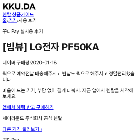
렌탈 상품
가이드
홈
›
기기
›
사용 후기
꾸다Pay
실사용 후기
[빔뷰] LG전자 PF50KA
네이버 구매평
·
2020-01-18
퀵으로 예약전날 배송해주시고 반납도 퀵으로 해주시고 정말편리했습
니다
마음에 드는 기기, 부담 없이 길게 나눠서. 지금 앱에서 렌탈을 시작해
보세요.
앱에서 혜택 받고 구매하기
셰어라운드 주식회사
공식 렌탈
다른 기기 둘러보기 ›