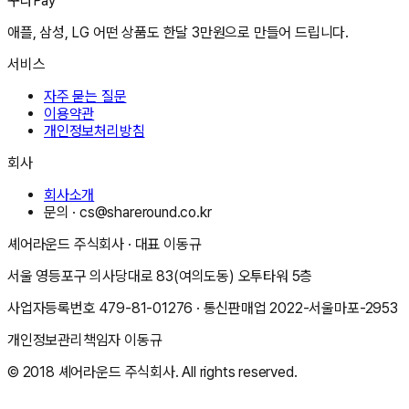
꾸다Pay
애플, 삼성, LG 어떤 상품도 한달 3만원으로 만들어 드립니다.
서비스
자주 묻는 질문
이용약관
개인정보처리방침
회사
회사소개
문의 ·
cs@shareround.co.kr
셰어라운드 주식회사
· 대표
이동규
서울 영등포구 의사당대로 83(여의도동) 오투타워 5층
사업자등록번호
479-81-01276
· 통신판매업
2022-서울마포-2953
개인정보관리책임자
이동규
© 2018
셰어라운드 주식회사
. All rights reserved.