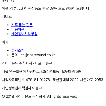
꾸다Pay
애플, 삼성, LG 어떤 상품도 한달 3만원으로 만들어 드립니다.
서비스
자주 묻는 질문
이용약관
개인정보처리방침
회사
회사소개
문의 ·
cs@shareround.co.kr
셰어라운드 주식회사
· 대표
이동규
서울 영등포구 의사당대로 83(여의도동) 오투타워 5층
사업자등록번호
479-81-01276
· 통신판매업
2022-서울마포-2953
개인정보관리책임자
이동규
© 2018
셰어라운드 주식회사
. All rights reserved.