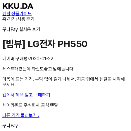
렌탈 상품
가이드
홈
›
기기
›
사용 후기
꾸다Pay
실사용 후기
[빔뷰] LG전자 PH550
네이버 구매평
·
2020-01-22
테스트해봤는데 화질도좋고 맘에듭니다
마음에 드는 기기, 부담 없이 길게 나눠서. 지금 앱에서 렌탈을 시작해
보세요.
앱에서 혜택 받고 구매하기
셰어라운드 주식회사
공식 렌탈
다른 기기 둘러보기 ›
꾸다Pay