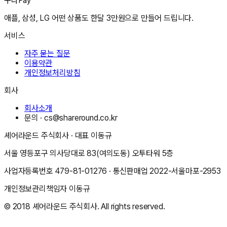
꾸다Pay
애플, 삼성, LG 어떤 상품도 한달 3만원으로 만들어 드립니다.
서비스
자주 묻는 질문
이용약관
개인정보처리방침
회사
회사소개
문의 ·
cs@shareround.co.kr
셰어라운드 주식회사
· 대표
이동규
서울 영등포구 의사당대로 83(여의도동) 오투타워 5층
사업자등록번호
479-81-01276
· 통신판매업
2022-서울마포-2953
개인정보관리책임자
이동규
© 2018
셰어라운드 주식회사
. All rights reserved.