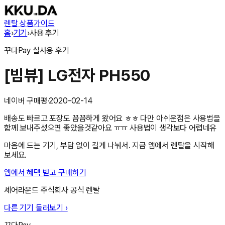
렌탈 상품
가이드
홈
›
기기
›
사용 후기
꾸다Pay
실사용 후기
[빔뷰] LG전자 PH550
네이버 구매평
·
2020-02-14
배송도 빠르고 포장도 꼼꼼하게 왔어요 ㅎㅎ 다만 아쉬운점은 사용법을
함께 보내주셨으면 좋았을것같아요 ㅠㅠ 사용법이 생각보다 어렵네유
마음에 드는 기기, 부담 없이 길게 나눠서. 지금 앱에서 렌탈을 시작해
보세요.
앱에서 혜택 받고 구매하기
셰어라운드 주식회사
공식 렌탈
다른 기기 둘러보기 ›