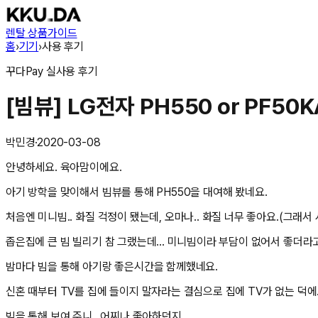
렌탈 상품
가이드
홈
›
기기
›
사용 후기
꾸다Pay
실사용 후기
[빔뷰] LG전자 PH550 or PF50
박민경
·
2020-03-08
안녕하세요. 육아맘이에요.
아기 방학을 맞이해서 빔뷰를 통해 PH550을 대여해 봤네요.
처음엔 미니빔.. 화질 걱정이 됐는데, 오마나.. 화질 너무 좋아요.(그래서 
좁은집에 큰 빔 빌리기 참 그랬는데... 미니빔이라 부담이 없어서 좋더라
밤마다 빔을 통해 아기랑 좋은시간을 함께했네요.
신혼 때부터 TV를 집에 들이지 말자라는 결심으로 집에 TV가 없는 덕에.
빔을 통해 보여 주니.. 어찌나 좋아하던지..