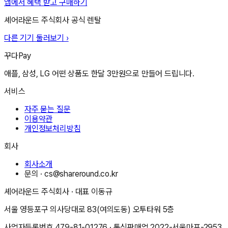
앱에서 혜택 받고 구매하기
셰어라운드 주식회사
공식 렌탈
다른 기기 둘러보기 ›
꾸다Pay
애플, 삼성, LG 어떤 상품도 한달 3만원으로 만들어 드립니다.
서비스
자주 묻는 질문
이용약관
개인정보처리방침
회사
회사소개
문의 ·
cs@shareround.co.kr
셰어라운드 주식회사
· 대표
이동규
서울 영등포구 의사당대로 83(여의도동) 오투타워 5층
사업자등록번호
479-81-01276
· 통신판매업
2022-서울마포-2953