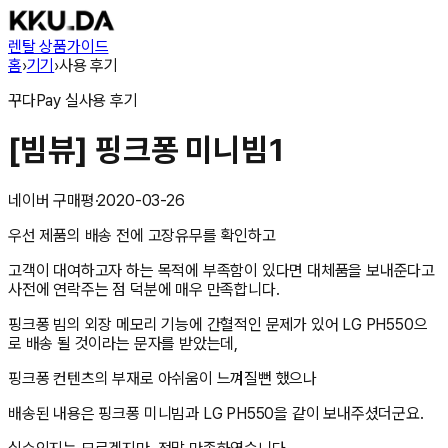
렌탈 상품
가이드
홈
›
기기
›
사용 후기
꾸다Pay
실사용 후기
[빔뷰] 핑크퐁 미니빔1
네이버 구매평
·
2020-03-26
우선 제품의 배송 전에 고장유무를 확인하고
고객이 대여하고자 하는 목적에 부족함이 있다면 대체품을 보내준다고
사전에 연락주는 점 덕분에 매우 만족합니다.
핑크퐁 빔의 외장 메모리 기능에 간혈적인 문제가 있어 LG PH550으
로 배송 될 것이라는 문자를 받았는데,
핑크퐁 컨텐츠의 부재로 아쉬움이 느껴질뻔 했으나
배송된 내용은 핑크퐁 미니빔과 LG PH550을 같이 보내주셨더군요.